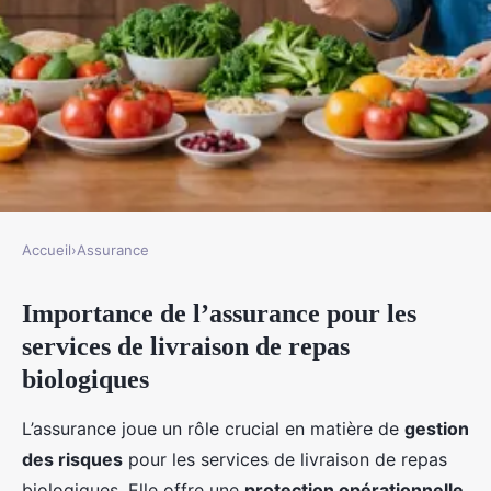
Accueil
›
Assurance
ASSURANCE
Importance de l’assurance pour les
Découvrez comment une
services de livraison de repas
assurance peut protéger votre
biologiques
service de livraison de repas
biologiques locaux !
L’assurance joue un rôle crucial en matière de
gestion
des risques
pour les services de livraison de repas
Mya
•
23 février 2025
•
5 min de lecture
biologiques. Elle offre une
protection opérationnelle