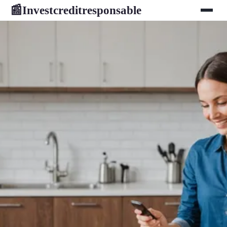
Investcreditresponsable
📰