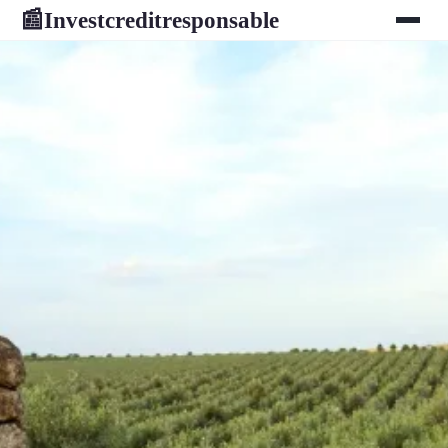
Investcreditresponsable
📰