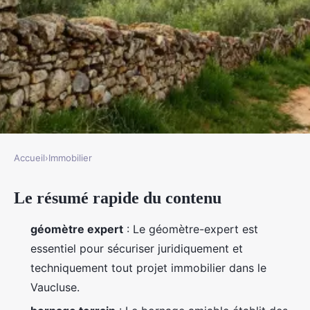
Accueil
›
Immobilier
IMMOBILIER
Le résumé rapide du contenu
Découvrez les solutions
géomètres essentielles pour vos
géomètre expert
: Le géomètre-expert est
projets en Vaucluse
essentiel pour sécuriser juridiquement et
techniquement tout projet immobilier dans le
Dulce
•
13/03/2026 09:59
•
9 min de lecture
Vaucluse.