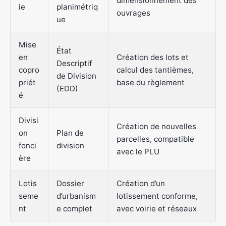
dimensionnement des
ie
planimétriq
ouvrages
ue
Mise
État
en
Création des lots et
Descriptif
copro
calcul des tantièmes,
de Division
priét
base du règlement
(EDD)
é
Divisi
Création de nouvelles
on
Plan de
parcelles, compatible
fonci
division
avec le PLU
ère
Lotis
Dossier
Création d’un
seme
d’urbanism
lotissement conforme,
nt
e complet
avec voirie et réseaux