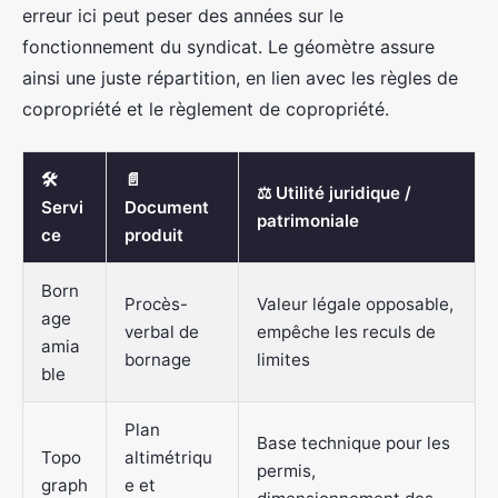
erreur ici peut peser des années sur le
fonctionnement du syndicat. Le géomètre assure
ainsi une juste répartition, en lien avec les règles de
copropriété et le règlement de copropriété.
🛠️
📄
⚖️ Utilité juridique /
Servi
Document
patrimoniale
ce
produit
Born
Procès-
Valeur légale opposable,
age
verbal de
empêche les reculs de
amia
bornage
limites
ble
Plan
Base technique pour les
Topo
altimétriqu
permis,
graph
e et