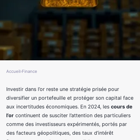
Accueil
›
Finance
FINANCE
Cours de l'or : stratégies pour
Investir dans l’or reste une stratégie prisée pour
diversifier un portefeuille et protéger son capital face
investir avec succès en 2024
aux incertitudes économiques. En 2024, les
cours de
l’or
continuent de susciter l’attention des particuliers
Mya
•
23 décembre 2025
•
8 min de lecture
comme des investisseurs expérimentés, portés par
des facteurs géopolitiques, des taux d’intérêt