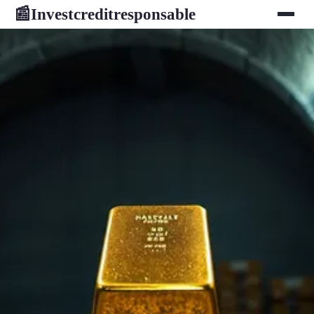
Investcreditresponsable
📰